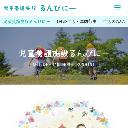
M
e
児童養護施設るんびにー
1日の生活・年間行事
生活のQ&A
n
u
児童養護施設るんびにー
CHILDREN’S HOME RUNBINI